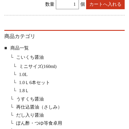
数量
個
商品カテゴリ
商品一覧
こいくち醤油
ミニサイズ(160ml)
1.0L
1.0Ｌ6本セット
1.8Ｌ
うすくち醤油
再仕込醤油（さしみ）
だし入り醤油
ぽん酢・つゆ等食卓用