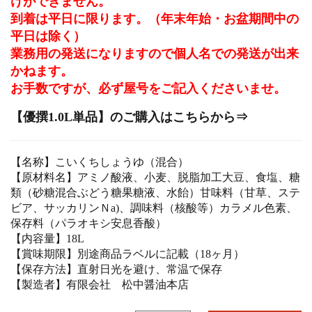
けができません。
到着は平日に限ります。（年末年始・お盆期間中の
平日は除く）
業務用の発送になりますので個人名での発送が出来
かねます。
お手数ですが、必ず屋号をご記入くださいませ。
【優撰1.0L単品】のご購入はこちらから⇒
【名称】こいくちしょうゆ（混合）
【原材料名】アミノ酸液、小麦、脱脂加工大豆、食塩、糖
類（砂糖混合ぶどう糖果糖液、水飴）甘味料（甘草、ステ
ビア、サッカリンＮa)、調味料（核酸等）カラメル色素、
保存料（パラオキシ安息香酸）
【内容量】18L
【賞味期限】別途商品ラベルに記載（18ヶ月）
【保存方法】直射日光を避け、常温で保存
【製造者】有限会社 松中醤油本店