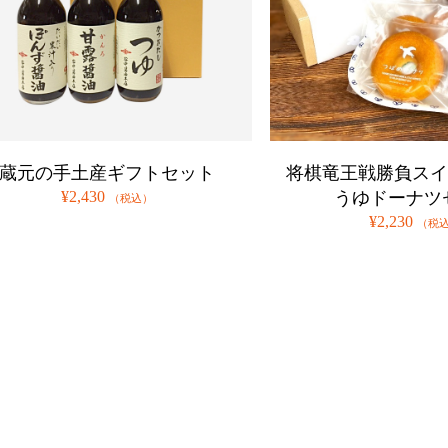
蔵元の手土産ギフトセット
将棋竜王戦勝負スイ
¥2,430
うゆドーナツ
（税込）
¥2,230
（税