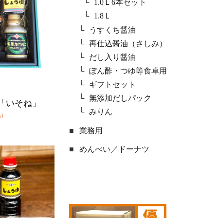
1.0Ｌ6本セット
1.8Ｌ
うすくち醤油
再仕込醤油（さしみ）
だし入り醤油
ぽん酢・つゆ等食卓用
ギフトセット
無添加だしパック
「いそね」
みりん
込）
業務用
めんべい／ドーナツ