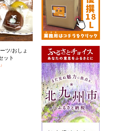
ーツ/おしょ
セット
込）