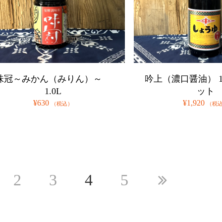
味冠～みかん（みりん）～
吟上（濃口醤油） 1
1.0L
ット
¥630
¥1,920
（税込）
（税
ge
Page
Page
Page
Page
Next
2
3
4
5
s
page