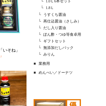
1.0Ｌ6本セット
1.8Ｌ
うすくち醤油
再仕込醤油（さしみ）
だし入り醤油
ぽん酢・つゆ等食卓用
ギフトセット
無添加だしパック
「いそね」
みりん
込）
業務用
めんべい／ドーナツ