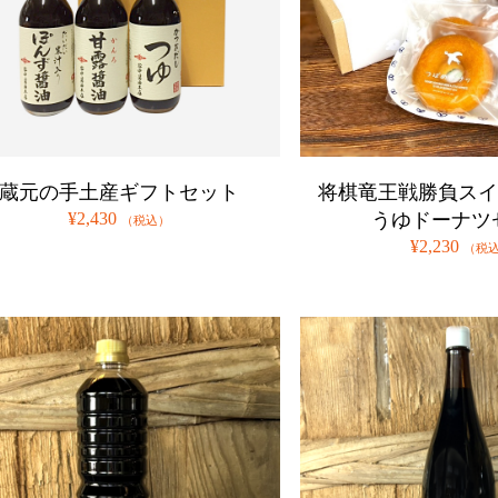
蔵元の手土産ギフトセット
将棋竜王戦勝負スイ
¥2,430
うゆドーナツ
（税込）
¥2,230
（税