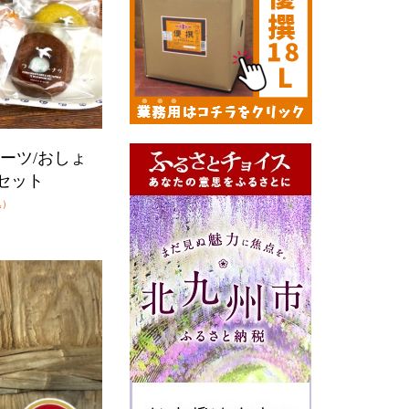
ーツ/おしょ
セット
込）