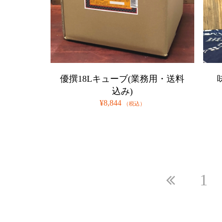
優撰18Lキューブ(業務用・送料
込み)
¥8,844
（税込）
投
Pa
1
稿
ナ
Previou
ビ